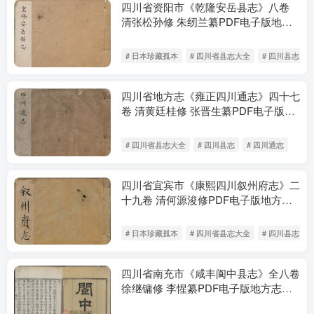
四川省资阳市《乾隆安岳县志》八卷
清张松孙修 朱纫兰纂PDF电子版地方
志下载
# 日本珍藏孤本
# 四川省县志大全
# 四川县志
四川省地方志《雍正四川通志》四十七
卷 清黄廷桂修 张晋生纂PDF电子版地
方志下载
# 四川省县志大全
# 四川县志
# 四川通志
四川省宜宾市《康熙四川叙州府志》二
十九卷 清何源浚修PDF电子版地方志
下载
# 日本珍藏孤本
# 四川省县志大全
# 四川县志
四川省南充市《咸丰阆中县志》全八卷
徐继镛修 李惺纂PDF电子版地方志下
载