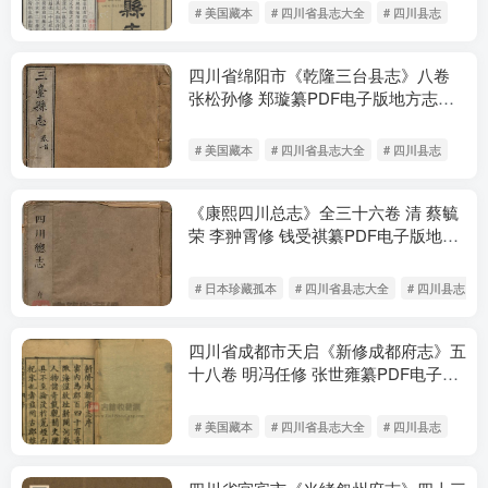
# 美国藏本
# 四川省县志大全
# 四川县志
四川省绵阳市《乾隆三台县志》八卷
张松孙修 郑璇纂PDF电子版地方志下
载
# 美国藏本
# 四川省县志大全
# 四川县志
《康熙四川总志》全三十六卷 清 蔡毓
荣 李翀霄修 钱受祺纂PDF电子版地方
志下载
# 日本珍藏孤本
# 四川省县志大全
# 四川县志
四川省成都市天启《新修成都府志》五
十八卷 明冯任修 张世雍纂PDF电子版
地方志下载
# 美国藏本
# 四川省县志大全
# 四川县志