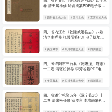
四川省宜宾市《光绪叙州府志》四十三
卷 清王麟祥修 邱晋成纂PDF电子版地
方志下载
# 四川省县志大全
# 四川县志
# 宜宾市地方志
四川省内江市《乾隆威远县志》八卷
清李南晖修 张冀儒纂PDF电子版地方
志下载
# 美国藏本
# 四川省县志大全
# 四川县志
四川省绵阳市三台县《乾隆潼川府志》
十二卷 清张松孙修 李芳谷纂PDF电子
版地方志下载
# 美国藏本
# 四川省县志大全
# 四川县志
四川省遂宁乾隆52年《遂宁县志》十
二卷 清张松孙修 寇质言 李培峘纂PDF
电子版地方志下载