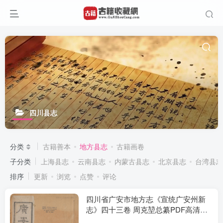
四川县志
分类
古籍善本
地方县志
古籍画卷
子分类
上海县志
云南县志
内蒙古县志
北京县志
台湾县志
排序
更新
浏览
点赞
评论
四川省广安市地方志《宣统广安州新
志》四十三卷 周克堃总纂PDF高清影
印本下载