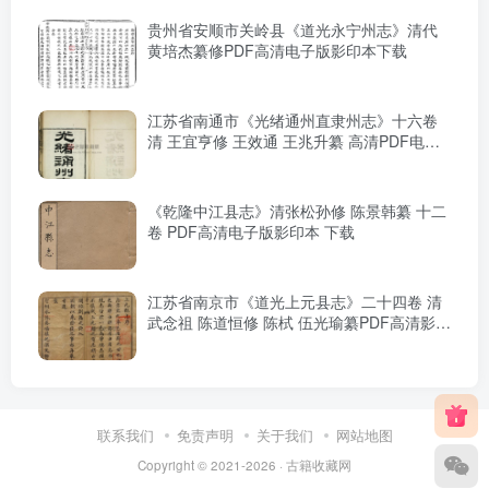
贵州省安顺市关岭县《道光永宁州志》清代
黄培杰纂修PDF高清电子版影印本下载
江苏省南通市《光绪通州直隶州志》十六卷
清 王宜亨修 王效通 王兆升纂 高清PDF电子
版影印本下载
《乾隆中江县志》清张松孙修 陈景韩纂 十二
卷 PDF高清电子版影印本 下载
江苏省南京市《道光上元县志》二十四卷 清
武念祖 陈道恒修 陈栻 伍光瑜纂PDF高清影印
本下载
联系我们
免责声明
关于我们
网站地图
Copyright © 2021-2026 ·
古籍收藏网