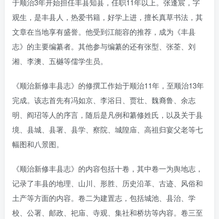
于顺治3年开始担任丰县知县，任职11年以上。张逢宸，字
观生，是丰县人，热爱书籍，好学上进，擅长真草书法，其
文章在当地享有盛誉。他受到江能容的推荐，成为《丰县
志》的主要编纂者。其他参与编纂的还有张型、张荃、刘
湘、李澳、五樾等儒学生员。
《顺治新修丰县志》的修撰工作始于顺治11年，至顺治13年
完成。该志首先有冯如京、李浴日、贾壮、魏裔鲁、余志
明、阎玿等人的序言，随后是凡例和纂修姓氏，以及关于县
境、县城、县署、县学、察院、城隍庙、高祖归宴父老等七
幅图和八景图。
《顺治新修丰县志》的内容包括十卷，其中卷一为舆地志，
记录了丰县的地理、山川、形胜、历史沿革、古迹、风俗和
土产等方面的内容。卷二为建置志，包括城池、县治、学
校、公署、邮政、祀庙、寺观、集社和桥坊等内容。卷三至