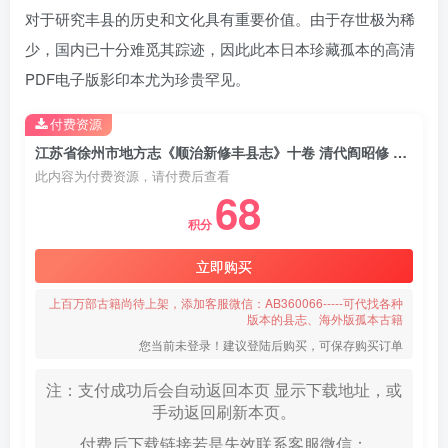
对于研究丰县的历史和文化具有重要价值。由于存世极为稀
少，国内已十分难觅其踪迹，因此此本日本珍藏孤本的高清
PDF电子版影印本尤为珍贵罕见。
付费资源
江苏省徐州市地方志《顺治新修丰县志》十卷 清代阎昭修 张逢宸纂 高清PDF电子版影印本下载
此内容为付费资源，请付费后查看
68
积分
立即购买
上百万部古籍尚待上架，添加客服微信：AB360066-----可代找各种
版本的县志、海外版孤本古籍
您当前未登录！建议登陆后购买，可保存购买订单
注：支付成功后会自动返回本页 显示下载地址，或
手动返回刷新本页。
付费后下载链接若是失效联系客服微信：