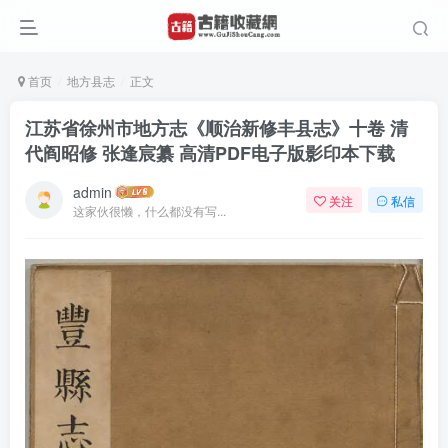
首页
地方县志
正文
江苏省徐州市地方志《顺治新修丰县志》十卷 清
代阎昭修 张逢宸纂 高清PDF电子版影印本下载
admin
关注
私信
这家伙很懒，什么都没有写...