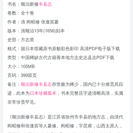
书名：顺治新修
丰县志
卷数：全十卷
作者：清 阎昭修 张逢宸纂
版本：清顺治13年(1656)刻本
史部：方志类
格式：据日本馆藏原书原貌彩色影印 高清PDF电子版下载
类型：中国稀缺古代古籍善本地方志史志县志PDF下载
大小：105MB
页码：399双页
备注：
顺治新修丰县志
存世极为稀少，国内已十分难觅其踪
迹，此本为
日本珍藏孤本
，书本完整且字迹清晰高清，实属
非常珍贵罕见。
《顺治新修丰县志》是江苏省徐州市丰县的地方志，由清代
阎昭修和张逢宸等人纂修。阎昭修，字昆甫，山西太原人，