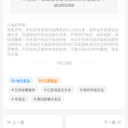
ab360066
©
版权声明
免责声明：本站所有资源均由网友自行上传分享，资料仅作原著读后
感交流，其版权归作者或出版社所有，不得用于商业。如有侵权，请
联系删除！转售属于知识产权的纠纷，本站不对所涉及的版权问题负
法律责任。此资源仅为搜集整理的劳动行为及服务器日常运营维护所
需费用，不代表作品素材本身的价值，下载后请24小时内删除。请支
持正版。
THE END
地方县志
江苏县志
# 日本珍藏孤本
# 江苏省县志大全
# 徐州市地方志
# 丰县志
# 顺治新修丰县志
上一篇
下一篇