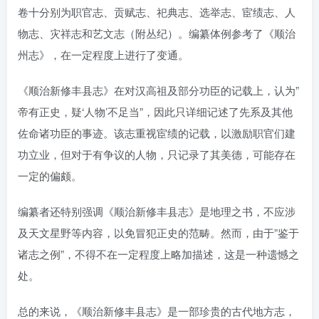
卷十分别为职官志、贡赋志、祀典志、选举志、宦绩志、人
物志、灾祥志和艺文志（附丛纪）。编纂体例参考了《顺治
州志》，在一定程度上进行了变通。
《顺治新修丰县志》在对汉高祖及部分功臣的记载上，认为”
帝有正史，疑‘人物’不足当”，因此只详细记述了先系及其他
佐命诸功臣的事迹。该志重视宦绩的记载，以激励职官们建
功立业，但对于有争议的人物，只记录了其美德，可能存在
一定的偏颇。
编纂者还特别强调《顺治新修丰县志》是地理之书，不应涉
及天文星野等内容，以免冒犯正史的范畴。然而，由于”鉴于
诸志之例”，不得不在一定程度上略加描述，这是一种遗憾之
处。
总的来说，《顺治新修丰县志》是一部珍贵的古代地方志，