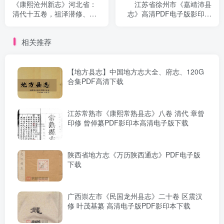
《康熙沧州新志》河北省：
江苏省徐州市《嘉靖沛县
清代十五卷，祖泽潜修、王
志》高清PDF电子版影印本
耀祖纂、闵三元续修PDF高
下载（十卷，明王治修、马
清电子版影印本下载
伟纂）
相关推荐
【地方县志】中国地方志大全、府志、120G
合集PDF高清下载
江苏常熟市《康熙常熟县志》八卷 清代 章曾
印修 曾倬纂PDF影印本高清电子版下载
陕西省地方志《万历陕西通志》PDF电子版
下载
广西崇左市《民国龙州县志》二十卷 区震汉
修 叶茂基纂 高清电子版PDF影印本下载