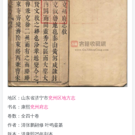
地区：山东省济宁市
兖州区地方志
书名：康熙
兖州府志
卷数：全四十卷
作者：清张鹏翮修 叶鸣銮纂
版本：清康熙25年刻本