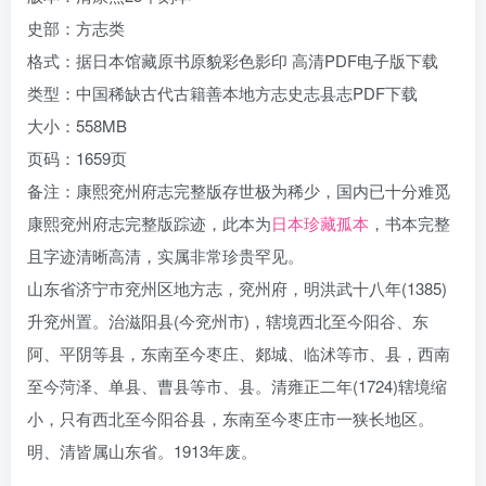
史部：方志类
格式：据日本馆藏原书原貌彩色影印 高清PDF电子版下载
类型：中国稀缺古代古籍善本地方志史志县志PDF下载
大小：558MB
页码：1659页
备注：康熙兖州府志完整版存世极为稀少，国内已十分难觅
康熙兖州府志完整版踪迹，此本为
日本珍藏孤本
，书本完整
且字迹清晰高清，实属非常珍贵罕见。
山东省济宁市兖州区地方志，兖州府，明洪武十八年(1385)
升兖州置。治滋阳县(今兖州市)，辖境西北至今阳谷、东
阿、平阴等县，东南至今枣庄、郯城、临沭等市、县，西南
至今菏泽、单县、曹县等市、县。清雍正二年(1724)辖境缩
小，只有西北至今阳谷县，东南至今枣庄市一狭长地区。
明、清皆属山东省。1913年废。