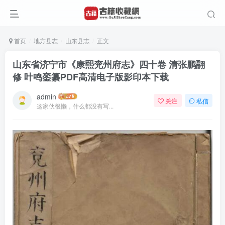
首页
地方县志
山东县志
正文
山东省济宁市《康熙兖州府志》四十卷 清张鹏翮
修 叶鸣銮纂PDF高清电子版影印本下载
admin
关注
私信
这家伙很懒，什么都没有写...