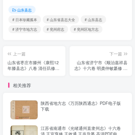
山东县志
# 日本珍藏孤本
# 山东省县志大全
# 山东县志
# 济宁市地方志
# 兖州府志
# 兖州区地方志
上一篇
下一篇
山东省枣庄市滕州《康熙12
山东省济宁市《顺治嘉祥县
年滕县志》八卷 清任玑修纂
志》十六卷 明龚仲敏纂修 张
PDF高清电子版影印本下载
太升续修 董方大续纂PDF高
清电子版影印本下载
相关推荐
陕西省地方志《万历陕西通志》PDF电子版
下载
江苏省南通市《光绪通州直隶州志》十六卷
清 王宜亨修 王效通 王兆升纂 高清PDF电子