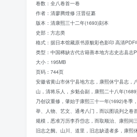
卷数：全八卷首一卷
作者：清廖腾煃修 汪晋征纂
版本：清康熙三十二年(1693)刻本
史部：方志类
格式：据日本馆藏原书原貌彩色影印 高清PDF
类型：中国稀缺古代古籍善本地方志史志县志P
大小：195MB
页码：744页
安徽省黄山市休宁县地方志，康熙休宁县志，
山，清将乐人，乡魁会副，康熙二十八年(168
乃创议重修，肇始于康熙三十一年(1692)冬
举、人物、艺文、通考八门，而以图说列之卷
规模，悉准万历李乔岱志，而取顺治、康熙间
旧志之阙。山川、道里，旧志缺遗者多，康熙