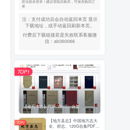
您当前未登录！建议登陆后购买，可保存购买订
单
注：支付成功后会自动返回本页 显示
下载地址，或手动返回刷新本页。
付费后下载链接若是失效联系客服微
信：ab360066
TOP1
【金石考古】PDF（56G）合集
【地方县志】中国地方志大
TOP2
全、府志、120G合集PDF高