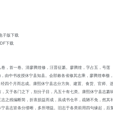
电子版下载
DF下载
八卷，首一卷。清廖腾煃修，汪晋征纂。廖腾煃，字占五，号莲
9)，由中书改授休宁县知县。会部敕各省修其志乘，廖腾煃奉檄
季，经四个月而志成。康熙休宁县志分方舆、建置、食货、官师、
首，又于各门之下，别分子目，凡五十有七类。康熙休宁县志纂
三志之残编断简，折衷损益而成，虽成书仓卒，疏陋不免，然其
休宁县志皆条分缕晰，多所增益。旧志于各类前用四句缘起，后