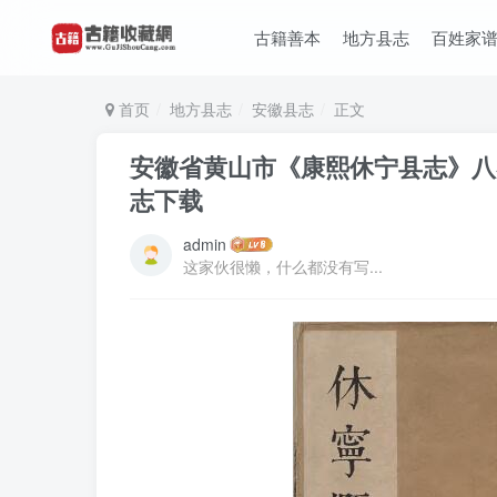
古籍善本
地方县志
百姓家
首页
地方县志
安徽县志
正文
安徽省黄山市《康熙休宁县志》八卷
志下载
admin
这家伙很懒，什么都没有写...