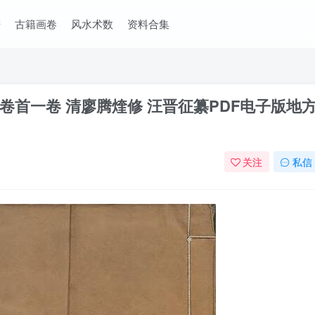
谱
古籍画卷
风水术数
资料合集
首一卷 清廖腾煃修 汪晋征纂PDF电子版地
关注
私信