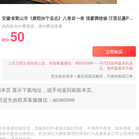
安徽省黄山市《康熙休宁县志》八卷首一卷 清廖腾煃修 汪晋征纂PDF电子版地方志下载
此内容为付费资源，请付费后查看
50
积分
立即购买
上百万部古籍尚待上架，添加客服微信：AB360066-----可代找各种版本的县
志、海外版孤本古籍
您当前未登录！建议登陆后购买，可保存购买订单
本页 显示下载地址，或手动返回刷新本页。
是失效联系客服微信：ab360066
作原著读后感交流，其版权归作者或出版社所有，不得用于商业。如有侵权，
版权问题负法律责任。此资源仅为搜集整理的劳动行为及服务器日常运营维护
删除。请支持正版。