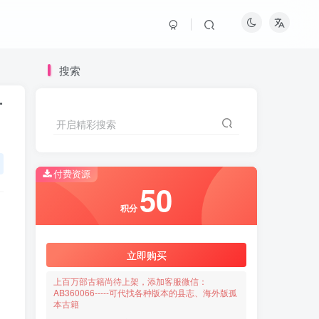
搜索
方
开启精彩搜索
付费资源
50
积分
立即购买
上百万部古籍尚待上架，添加客服微信：
AB360066-----可代找各种版本的县志、海外版孤
本古籍