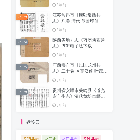
清下载
3年前
江苏常熟市《康熙常熟县
TOP3
志》八卷 清代 章曾印修 曾
倬纂PDF影印本高清电子版
3年前
下载
陕西省地方志《万历陕西通
TOP4
志》PDF电子版下载
3年前
广西崇左市《民国龙州县
TOP5
志》二十卷 区震汉修 叶茂基
纂 高清电子版PDF影印本下
3年前
载
贵州省安顺市关岭县《道光
TOP6
永宁州志》清代黄培杰纂修
PDF高清电子版影印本下载
3年前
标签云
龙阳县志
龙门志
龙门县志
龙胜县志