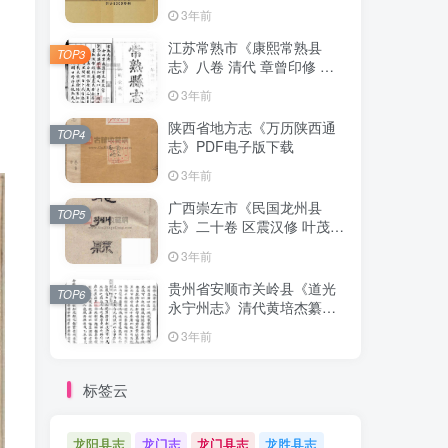
清下载
3年前
江苏常熟市《康熙常熟县
TOP3
志》八卷 清代 章曾印修 曾
倬纂PDF影印本高清电子版
3年前
下载
陕西省地方志《万历陕西通
TOP4
志》PDF电子版下载
3年前
广西崇左市《民国龙州县
TOP5
志》二十卷 区震汉修 叶茂基
纂 高清电子版PDF影印本下
3年前
载
贵州省安顺市关岭县《道光
TOP6
永宁州志》清代黄培杰纂修
PDF高清电子版影印本下载
3年前
标签云
龙阳县志
龙门志
龙门县志
龙胜县志