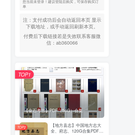
您当前未登录！建议登陆后购买，可保存购买订
单
注：支付成功后会自动返回本页 显示
下载地址，或手动返回刷新本页。
付费后下载链接若是失效联系客服微
信：ab360066
TOP1
【金石考古】PDF（56G）合集
【地方县志】中国地方志大
TOP2
全、府志、120G合集PDF高