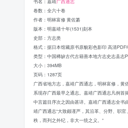
书名：嘉靖
广西通志
卷数：全六十卷
作者：明林富修 黄佐纂
版本：明嘉靖十年(1531)刻本
史部：方志类
格式：据日本馆藏原书原貌彩色影印 高清PDF
类型：中国稀缺古代古籍善本地方志史志县志P
大小：394MB
页码：1287页
广西省地方志，嘉靖广西通志，明林富修，黄
系现存广西最早之通志。嘉靖广西通志凡例首揭
中言篇目序次之因由甚详。嘉靖广西通志全书由林
靖广西通志“大致颇谨严，其沿革、分野、职
秩，而列之外纪，非大一统之义。”