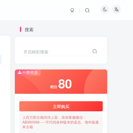
搜索
开启精彩搜索
付费资源
80
积分
立即购买
上百万部古籍尚待上架，添加客服微信：
AB360066-----可代找各种版本的县志、海外版孤
本古籍