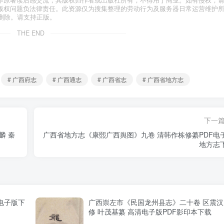
作原著读后感交流，其版权归作者或出版社所有，不得用于商业。如有侵权，
版权问题负法律责任。此资源仅为搜集整理的劳动行为及服务器日常运营维护
删除。请支持正版。
THE END
# 广西府志
# 广西通志
# 广西省志
# 广西省地方志
下一
麟 秦
广西省地方志《康熙广西舆图》九卷 清韩作栋修纂PDF电
地方志
电子版下
广西崇左市《民国龙州县志》二十卷 区震汉
修 叶茂基纂 高清电子版PDF影印本下载