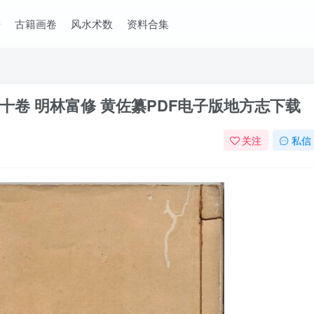
谱
古籍画卷
风水术数
资料合集
卷 明林富修 黄佐纂PDF电子版地方志下载
关注
私信