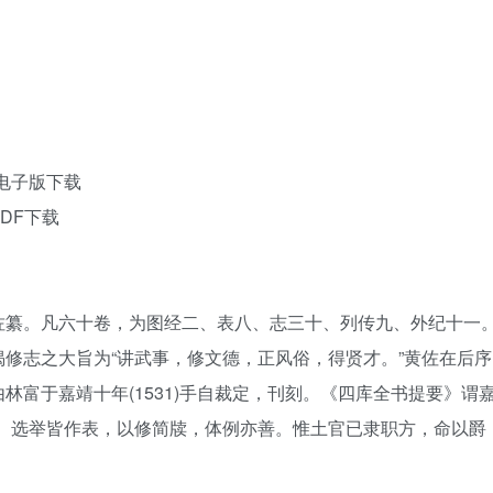
电子版下载
DF下载
佐纂。凡六十卷，为图经二、表八、志三十、列传九、外纪十一
修志之大旨为“讲武事，修文德，正风俗，得贤才。”黄佐在后序
富于嘉靖十年(1531)手自裁定，刊刻。《四库全书提要》谓
官、选举皆作表，以修简牍，体例亦善。惟土官已隶职方，命以爵