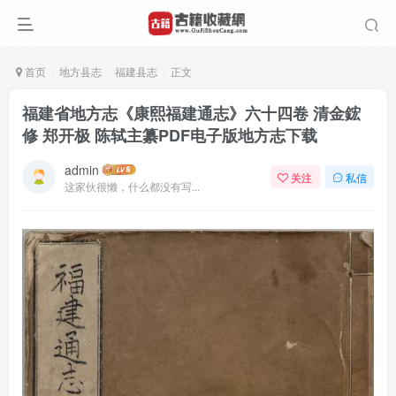
首页
地方县志
福建县志
正文
福建省地方志《康熙福建通志》六十四卷 清金鋐
修 郑开极 陈轼主纂PDF电子版地方志下载
admin
关注
私信
这家伙很懒，什么都没有写...