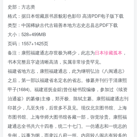
史部：方志类
格式：据日本馆藏原书原貌彩色影印 高清PDF电子版下载
类型：中国稀缺古代古籍善本地方志史志县志PDF下载
大小：528+499MB
页码：1557+1425页
备注：康熙福建通志存世极为稀少，此志为
日本珍藏孤本
，
书本完整且字迹清晰高清，实属非常珍贵罕见。
福建省地方志，康熙福建通志，此为继明弘治《八闽通志》
之后，第一部以福建省名定名的省志。修纂并刊行于清康熙
甲子(1684)。福建巡抚金鋐(曾任秘书院编修，参加过《续资
治通鉴》的纂修)主修，郑开极、陈轼主纂。康熙福建通志刊
印甚少，几至失传，后世多不及见。现仅北京图书馆、上海
市图书馆、上海华师大图书馆各藏一部，弥觉珍贵。康熙福
建通志全书共六十四卷，统二十七门。一仿通志和一统志的
先例，以事为纲，而隶以八府一州。内容较八闽志有较多的