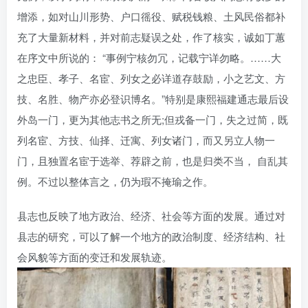
增添，如对山川形势、户口徭役、赋税钱粮、土风民俗都补
充了大量新材料，并对前志疑误之处，作了核实，诚如丁蕙
在序文中所说的： “事例宁核勿冗，记载宁详勿略。……大
之忠臣、孝子、名宦、列女之必详道存鼓励，小之艺文、方
技、名胜、物产亦必登识博名。”特别是康熙福建通志最后设
外岛一门，更为其他志书之所无;但戎备一门，失之过简，既
列名宦、方技、仙择、迁寓、列女诸门，而又另立人物一
门，且独置名宦于选举、荐辟之前，也是归类不当， 自乱其
例。不过以整体言之，仍为瑕不掩瑜之作。
县志也反映了地方政治、经济、社会等方面的发展。通过对
县志的研究，可以了解一个地方的政治制度、经济结构、社
会风貌等方面的变迁和发展轨迹。