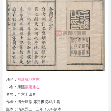
地区：
福建省地方志
书名：康熙
福建通志
卷数：全六十四卷
作者：清金鋐修 郑开极 陈轼主纂
版本：清康熙二十三年(1684)刻本