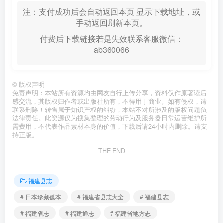
注：支付成功后会自动返回本页 显示下载地址，或
手动返回刷新本页。
付费后下载链接若是失效联系客服微信：
ab360066
©
版权声明
免责声明：本站所有资源均由网友自行上传分享，资料仅作原著读后
感交流，其版权归作者或出版社所有，不得用于商业。如有侵权，请
联系删除！转售属于知识产权的纠纷，本站不对所涉及的版权问题负
法律责任。此资源仅为搜集整理的劳动行为及服务器日常运营维护所
需费用，不代表作品素材本身的价值，下载后请24小时内删除。请支
持正版。
THE END
福建县志
# 日本珍藏孤本
# 福建省县志大全
# 福建县志
# 福建省志
# 福建通志
# 福建省地方志