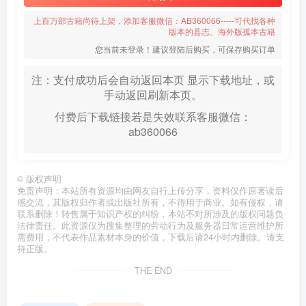
上百万部古籍尚待上架，添加客服微信：AB360066-----可代找各种
版本的县志、海外版孤本古籍
您当前未登录！建议登陆后购买，可保存购买订单
注：支付成功后会自动返回本页 显示下载地址，或
手动返回刷新本页。
付费后下载链接若是失效联系客服微信：
ab360066
©
版权声明
免责声明：本站所有资源均由网友自行上传分享，资料仅作原著读后
感交流，其版权归作者或出版社所有，不得用于商业。如有侵权，请
联系删除！转售属于知识产权的纠纷，本站不对所涉及的版权问题负
法律责任。此资源仅为搜集整理的劳动行为及服务器日常运营维护所
需费用，不代表作品素材本身的价值，下载后请24小时内删除。请支
持正版。
THE END