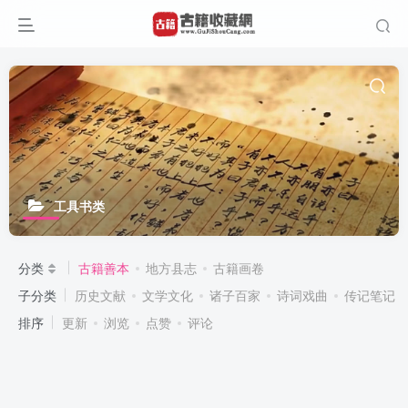
工具书类
分类
古籍善本
地方县志
古籍画卷
子分类
历史文献
文学文化
诸子百家
诗词戏曲
传记笔记
排序
更新
浏览
点赞
评论