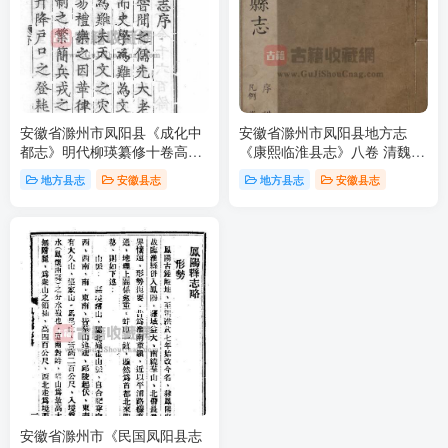
安徽省滁州市凤阳县《成化中
安徽省滁州市凤阳县地方志
都志》明代柳瑛纂修十卷高清
《康熙临淮县志》八卷 清魏宗
电子版影印本下载
衡修 邢仕诚纂PDF高清电子版
地方县志
安徽县志
地方县志
安徽县志
影印本下载
安徽省滁州市《民国凤阳县志