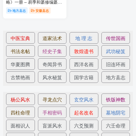
略》一册 – 易季和纂修编纂，
高清电子版PDF影印本下载
地方县志
安徽县志
中医宝典
道家法术
地 理 志
传世国画
书法名帖
经史子集
敦煌遗书
武功秘笈
华夏图腾
奇闻异书
西洋名画
旧连环画
古禁艳画
风水秘笈
国学古籍
地方县志
杨公风水
寻龙点穴
玄空风水
铁版神数
四柱命理
手相密码
起名改名
墓地阴宅
面相识人
盲派风水
六爻预测
六壬命理