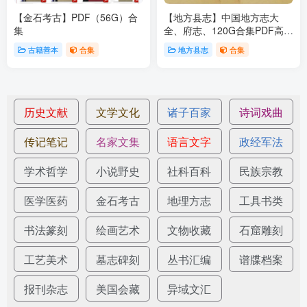
【金石考古】PDF（56G）合
【地方县志】中国地方志大
集
全、府志、120G合集PDF高清
下载
古籍善本
合集
地方县志
合集
历史文献
文学文化
诸子百家
诗词戏曲
传记笔记
名家文集
语言文字
政经军法
学术哲学
小说野史
社科百科
民族宗教
医学医药
金石考古
地理方志
工具书类
书法篆刻
绘画艺术
文物收藏
石窟雕刻
工艺美术
墓志碑刻
丛书汇编
谱牒档案
报刊杂志
美国会藏
异域文汇