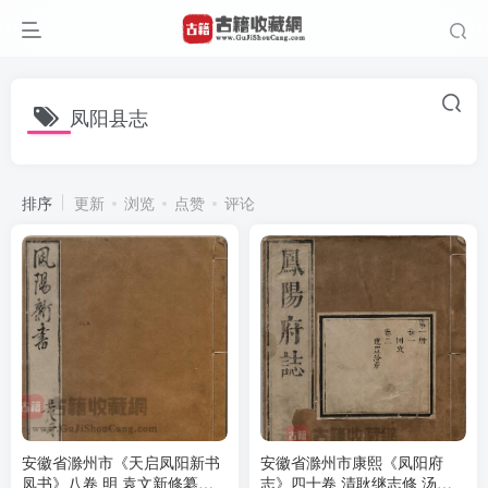
凤阳县志
排序
更新
浏览
点赞
评论
安徽省滁州市《天启凤阳新书
安徽省滁州市康熙《凤阳府
凤书》八卷 明 袁文新修纂
志》四十卷 清耿继志修 汤原