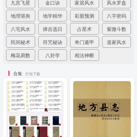
九宫飞星
金口诀
家居风水
风水罗盘
地理堪舆
地学精华
彩股预测
八字密码
八宅风水
择吉选日
占星术
紫微斗数
民间秘术
符咒秘诀
奇门遁甲
道家风水
梅花易数
八卦学
相法神断
合集
打包下载