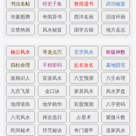
书法名帖
经史子集
敦煌遗书
武功秘笈
华夏图腾
奇闻异书
西洋名画
旧连环画
古禁艳画
风水秘笈
国学古籍
地方县志
杨公风水
寻龙点穴
玄空风水
铁版神数
四柱命理
手相密码
起名改名
墓地阴宅
面相识人
盲派风水
六爻预测
六壬命理
九宫飞星
金口诀
家居风水
风水罗盘
地理堪舆
地学精华
彩股预测
八字密码
八宅风水
择吉选日
占星术
紫微斗数
民间秘术
符咒秘诀
奇门遁甲
道家风水