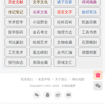
历史文献
文学文化
诸子百家
诗词戏曲
传记笔记
名家文集
语言文字
政经军法
学术哲学
小说野史
社科百科
民族宗教
医学医药
金石考古
地理方志
工具书类
书法篆刻
绘画艺术
文物收藏
石窟雕刻
工艺美术
墓志碑刻
丛书汇编
谱牒档案
报刊杂志
美国会藏
异域文汇
联系我们
免责声明
关于我们
网站地图
Copyright © 2021-2026 ·
古籍收藏网