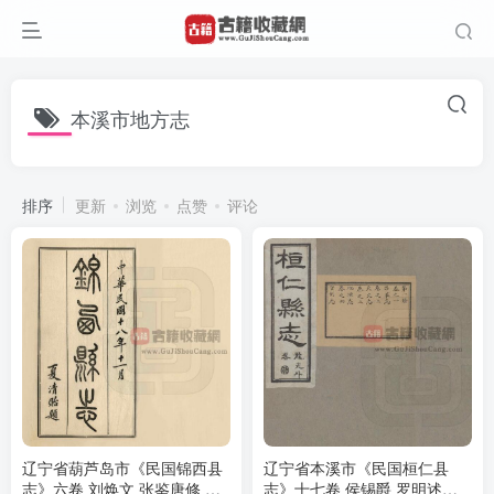
本溪市地方志
排序
更新
浏览
点赞
评论
辽宁省葫芦岛市《民国锦西县
辽宁省本溪市《民国桓仁县
志》六卷 刘焕文 张鉴唐修 郭
志》十七卷 侯锡爵 罗明述修