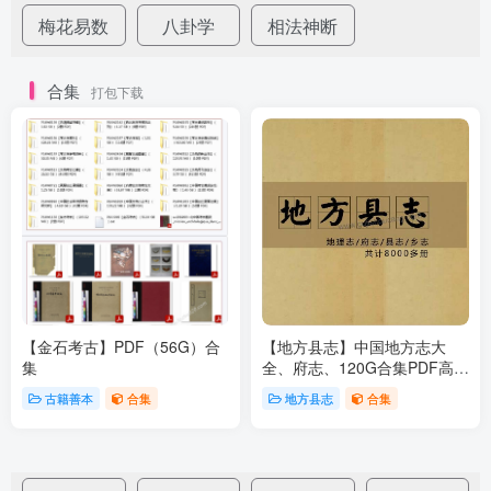
梅花易数
八卦学
相法神断
合集
打包下载
【金石考古】PDF（56G）合
【地方县志】中国地方志大
集
全、府志、120G合集PDF高清
下载
古籍善本
合集
地方县志
合集