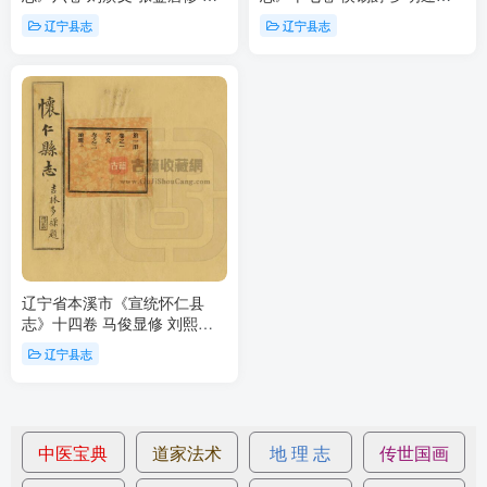
逵纂PDF电子版地方志下载
纂PFD电子版地方志下载
辽宁县志
辽宁县志
辽宁省本溪市《宣统怀仁县
志》十四卷 马俊显修 刘熙春
纂PFD电子版地方志下载
辽宁县志
中医宝典
道家法术
地 理 志
传世国画