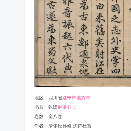
地区：四川省
遂宁市地方志
书名：乾隆
射洪县志
卷数：全八卷
作者：清张松孙修 沈诗杜纂