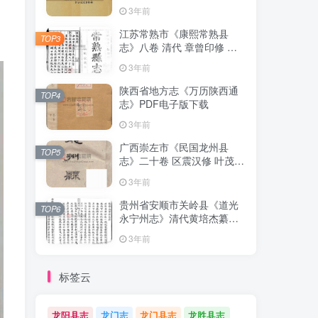
清下载
3年前
江苏常熟市《康熙常熟县
TOP3
志》八卷 清代 章曾印修 曾
倬纂PDF影印本高清电子版
3年前
下载
陕西省地方志《万历陕西通
TOP4
志》PDF电子版下载
3年前
广西崇左市《民国龙州县
TOP5
志》二十卷 区震汉修 叶茂基
纂 高清电子版PDF影印本下
3年前
载
贵州省安顺市关岭县《道光
TOP6
永宁州志》清代黄培杰纂修
PDF高清电子版影印本下载
3年前
标签云
龙阳县志
龙门志
龙门县志
龙胜县志