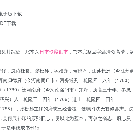
电子版下载
DF下载
难见其踪迹，此本为
日本珍藏孤本
，书本完整且字迹清晰高清，
孙修，沈诗杜纂。张松孙，字雅赤，号鹤坪，江苏长洲（今江苏
河南归德府（今河南商丘市）河务通判，乾隆四十八年（1783）
（1789）迁河南府（今河南洛阳市）知府，历官三十年。参见
绍兴）人，乾隆三十四年（1769）进士，乾隆四十四年
(1785），张松孙主修的府志已经告竣，便嘱咐沈氏纂修县志。
时知县何辰补印的康熙旧志，便以此为蓝本，再参之省志、府志及
，于是年便成书刊行。