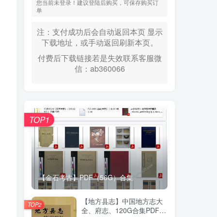
您当前未登录！建议登陆后购买，可保存购买订
单
注：支付成功后会自动返回本页 显示
下载地址，或手动返回刷新本页。
付费后下载链接若是失效联系客服微
信：ab360066
TOP1
【金石考古】PDF（56G）合集
【地方县志】中国地方志大
TOP2
全、府志、120G合集PDF高