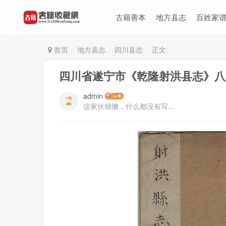
古籍善本
地方县志
百姓家
首页
地方县志
四川县志
正文
四川省遂宁市《乾隆射洪县志》八卷
admin
这家伙很懒，什么都没有写...