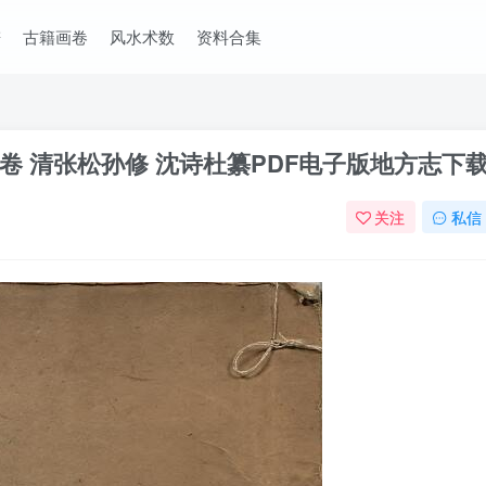
谱
古籍画卷
风水术数
资料合集
 清张松孙修 沈诗杜纂PDF电子版地方志下
关注
私信