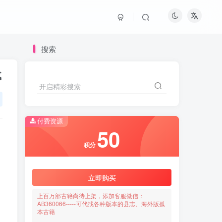
搜索
载
开启精彩搜索
付费资源
50
积分
立即购买
上百万部古籍尚待上架，添加客服微信：
AB360066-----可代找各种版本的县志、海外版孤
本古籍