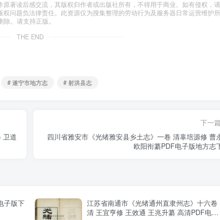
作原著读后感交流，其版权归作者或出版社所有，不得用于商业。如有侵权，
版权问题负法律责任。此资源仅为搜集整理的劳动行为及服务器日常运营维护
删除。请支持正版。
THE END
# 遂宁市地方志
# 射洪县志
下一
 卫道
四川省雅安市《光绪雅安县乡土志》一卷 清辜培源修 曹
欧阳衔纂PDF电子版地方志
电子版下
江苏省南通市《光绪通州直隶州志》十六卷
清 王宜亨修 王效通 王兆升纂 高清PDF电子