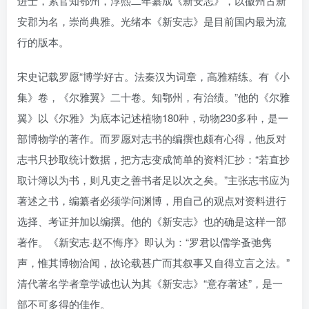
进士，累官知鄂州，淳熙二年纂成《新安志》，以徽州古新
安郡为名，崇尚典雅。光绪本《新安志》是目前国内最为流
行的版本。
宋史记载罗愿“博学好古。法秦汉为词章，高雅精练。有《小
集》卷，《尔雅翼》二十卷。知鄂州，有治绩。”他的《尔雅
翼》以《尔雅》为底本记述植物180种，动物230多种，是一
部博物学的著作。而罗愿对志书的编撰也颇有心得，他反对
志书只抄取统计数据，把方志变成简单的资料汇抄：“若直抄
取计簿以为书，则凡吏之善书者足以次之矣。”主张志书应为
著述之书，编纂者必须学问渊博，用自己的观点对资料进行
选择、考证并加以编撰。他的《新安志》也的确是这样一部
著作。《新安志·赵不悔序》即认为：“罗君以儒学蚤弛隽
声，惟其博物洽闻，故论载甚广而其叙事又自得立言之法。”
清代著名学者章学诚也认为其《新安志》“意存著述”，是一
部不可多得的佳作。