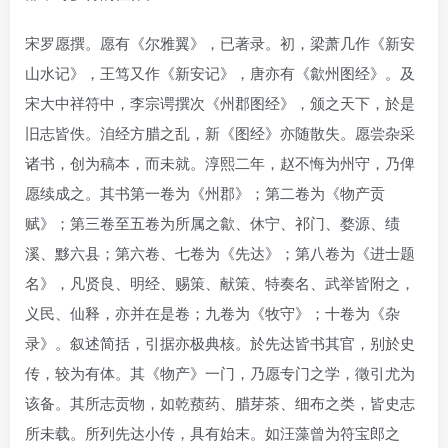
宋罗愿撰。愿有《尔雅翼》，已著录。初，梁萧几作《新安
山水记》，王笃又作《新安记》，唐亦有《歙州图经》。及
宋大中祥符中，李宗谔撰次《州郡图经》，颁之天下，於是
旧志皆佚。洎经方腊之乱，新《图经》亦随散失。愿尝杂采
诸书，创为稿本，而未就。淳熙二年，赵不悔为州守，乃俾
愿续成之。其书第一卷为《州郡》；第二卷为《物产贡
赋》；第三卷至五卷为所属之歙、休宁、祁门、婺源、绩
溪、黟六县；第六卷、七卷为《先达》；第八卷为《进士题
名》，凡贤良、明经、赐策、献策、特奏名、武举皆附之，
义民、仙释，亦并在是卷；九卷为《牧守》；十卷为《杂
录》。叙述简括，引据亦极典核。於先达皆书其官，别於史
传，较为有体。其《物产》一门，乃愿专门之学，徵引尤为
该备。其所志贡物，如乾蓣药、腊芽茶、细布之类，皆史志
所未载。所列先达小传，具有始末。如汪藻曾为符宝郎之