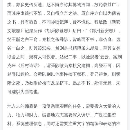
类，亦多史传所遗。赵不悔序称其博物洽闻，故论载甚广；
而其序事简括不繁，又自得立言之法。愿自序亦自以为儒者
之书，具有微旨，不同抄取记簿，皆不愧也。程敏政《新安
文献志》记愿所作《胡舜陟墓志》后曰：“《鄂州新安志》，
於王黼之害王俞，秦桧之杀舜陟，皆略而不书，非杏庭、虚
谷一白之，则其迹泯矣。然则是书精博虽未易及，至其义类
取舍之间，疑有大可议者。姑记二事，以验观者”云云。案刘
克庄《后村诗话》，谓舜陟欲为秦桧父建祠，高登不可，因
劾登以媚桧。会舜陟别以他事忤桧下狱死，登乃得免。则舜
陟之死，乃欲附於桧而反见挤耳。愿之不书，殆非无意，未
可遽以为曲笔也。
地方志的编纂是一项复杂而艰巨的任务，需要投入大量的人
力、物力和财力。编纂地方志需要深入调研、广泛征集资
料、系统整理信息，同时还需要注重文字的精练和表达的准