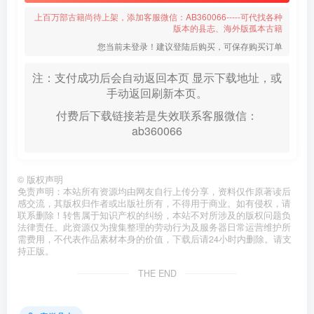
上百万部古籍尚待上架，添加客服微信：AB360066-----可代找各种
版本的县志、海外版孤本古籍
您当前未登录！建议登陆后购买，可保存购买订单
注：支付成功后会自动返回本页 显示下载地址，或
手动返回刷新本页。
付费后下载链接若是失效联系客服微信：
ab360066
©
版权声明
免责声明：本站所有资源均由网友自行上传分享，资料仅作原著读后
感交流，其版权归作者或出版社所有，不得用于商业。如有侵权，请
联系删除！转售属于知识产权的纠纷，本站不对所涉及的版权问题负
法律责任。此资源仅为搜集整理的劳动行为及服务器日常运营维护所
需费用，不代表作品素材本身的价值，下载后请24小时内删除。请支
持正版。
THE END